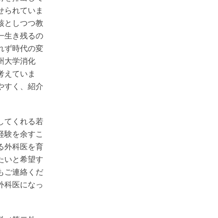
せられていま
核としつつ教
一生き残るの
れず時代の変
州大学消化
考えていま
やすく、紹介
してくれる若
経験を余すこ
る外科医を育
たいと希望す
もご連絡くだ
外科医になっ