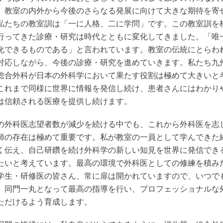
、教室の内外から今後のさらなる発展に向けて大きな期待を寄
私たちの教室訓は「一に人格、二に学問」です。この教室訓を
行ってきた診療・研究は時代とともに変化してきました。「唯
化できるものである」と言われています。教室の伝統にとらわ
対応しながら、今後の診療・研究を進めていきます。私たち九
総合外科が日本の外科学において果たす役割は極めて大きいと
これまで同様に世界に情報を発信し続け、患者さんにはわかり
は信頼される医療を提供し続けます。
の外科医志望者数が減少を続ける中でも、これから外科医を志
師の存在は極めて重要です。私が教室の一員として学んできた
く伝え、自己研鑽を続け外科学の新しい知見を世界に発信でき
たいと考えています。最高の環境で外科医としての修練を積み
学生・研修医の皆さん、常に扉は開かれていますので、いつで
。同門一丸となって最高の指導を行い、プロフェッショナルな
ただけるよう育成します。