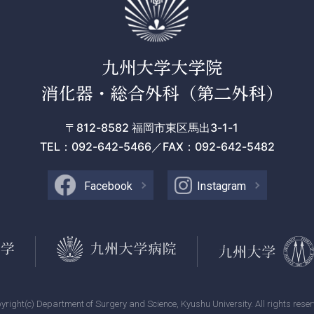
〒812-8582 福岡市東区馬出3-1-1
TEL：092-642-5466
／FAX：092-642-5482
Facebook
Instagram
yright(c) Department of Surgery and Science, Kyushu University. All rights reser