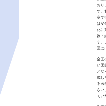
おり
す。
室で
は変
化に
器・
す。
医に
全国
い医
とな
成し
る医
さい
てい