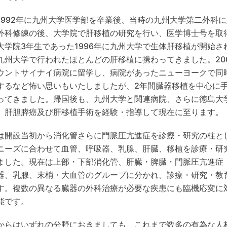
1992年に九州大学医学部を卒業後、当時の九州大学第二外科
外科修練の後、大学院で肝移植の研究を行い、医学博士号を取
大学院3年生であった1996年に九州大学で生体肝移植が開始さ
九州大学で行われたほとんどの肝移植に携わってきました。20
ウントサイナイ病院に留学し、病院があったニューヨークで同
するなど怖い思いもいたしましたが、2年間臓器移植を中心に
ってきました。帰国後も、九州大学と関連病院、さらに徳島大
、肝胆膵癌及び肝移植手術を経験・指導して現在に至ります。
は開設当初から消化管さらに門脈圧亢進症を診療・研究の柱と
ニーズに合わせて血管、呼吸器、乳腺、肝臓、移植を診療・研
ました。現在は上部・下部消化管、肝臓・脾臓・門脈圧亢進症
器、乳腺、末梢・大血管のグループに分かれ、診療・研究・教
す。複数の異なる臓器の外科治療が必要な疾患にも臨機応変に
能です。
からはいずれの分野におきましても、これまで数多の有為な人