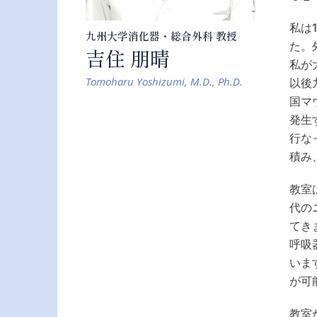
私は
九州大学消化器・総合外科 教授
た。
吉住 朋晴
私が
Tomoharu Yoshizumi, M.D., Ph.D.
以後
国マ
発生
行な
積み
教室
代の
てき
呼吸
いま
が可
教室