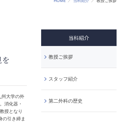
HOME
当科紹介
教授ご挨拶
当科紹介
教授ご挨拶
見を
スタッフ紹介
九州大学の外
第二外科の歴史
す。消化器・
の教授となり
身の引き締ま