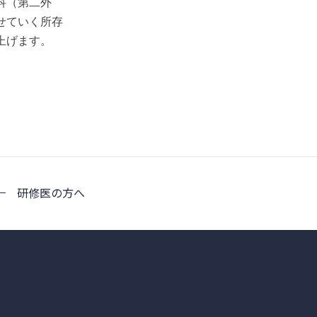
科（第二外
せていく所存
上げます。
研修医の方へ