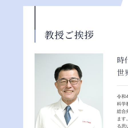
教授ご挨拶
時
世
令和
科学
総合
ます
る思