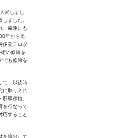
に入局しまし
得しました。
れ、幸運にも
00年から米
時多発テロが
手術の修練を
学でも修練を
して、以後時
究に取り入れ
・肝臓移植、
育を行なって
対応すること
材を排出して