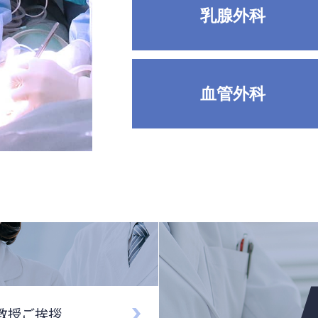
乳腺外科
血管外科
教授ご挨拶